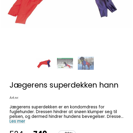
Jægerens superdekken hann
Art.nr:
Jægerens superdekken er en kondomdress for
fuglehunder. Dressen hindrer at snøen klumper seg til
pelsen, og dermed hindrer hundens bevegelser. Dressen
beskytter hunden mot forfrysninger og har ekstra
Les mer
beskyttelse på utsatte steder for hannhunden. Hvilken
størrelse passer min hund? Størrelsen bestemmes av