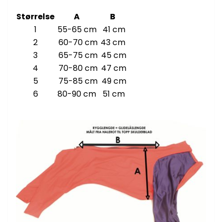
Størrelse
A
B
1
55-65 cm
41 cm
2
60-70 cm
43 cm
3
65-75 cm
45 cm
4
70-80 cm
47 cm
5
75-85 cm
49 cm
6
80-90 cm
51 cm