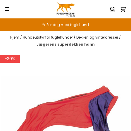
Hopp til innhold
🐾 For deg med fuglehund
Hjem
/
Hundeutstyr for fuglehunder
/
Dekken og vinterdresser
/
Jægerens superdekken hann
-30%