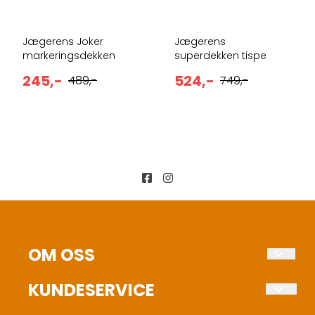
Jægerens Joker
Jægerens
markeringsdekken
superdekken tispe
245,-
524,-
489,-
749,-
OM OSS
Fuglehundens Verden AS
KUNDESERVICE
Stokkervegen 46