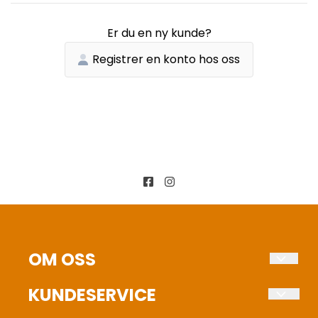
Er du en ny kunde?
Registrer en konto hos oss
OM OSS
Fuglehundens Verden AS
KUNDESERVICE
Stokkervegen 46