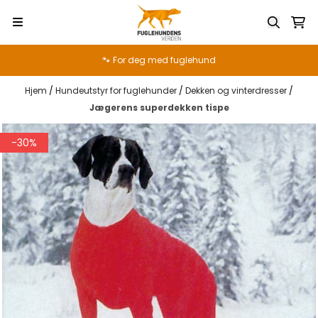
Hopp til innhold
🐾 For deg med fuglehund
Hjem
/
Hundeutstyr for fuglehunder
/
Dekken og vinterdresser
/
Jægerens superdekken tispe
-30%