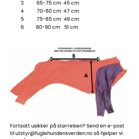
3
65-75 cm
45 cm
4
70-80 cm
47 cm
5
75-85 cm
49 cm
6
80-90 cm
51 cm
Fortsatt usikker på størrelsen? Send en e-post
til utstyr@fuglehundensverden.no så hjelper vi