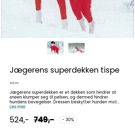
Jægerens superdekken tispe
Art.nr:
Jægerens superdekken er et dekken som hindrer at
snøen klumper seg til pelsen, og dermed hindrer
hundens bevegelser. Dressen beskytter hunden mot
forfrysninger. Hvilken størrelse passer min hund?
Les mer
Størrelsen bestemmes av omkretsen rundt brystet på
hunden (A). Målet skal være stramt. Normalt sett bør
524,-
749,-
- 30%
hunden ligge midt i måletabellen på den aktuelle
størrelsen. For eksempel bør en hund med omkrets
rundt brystkassen på 70 cm gå i en størrelse 3. Dette