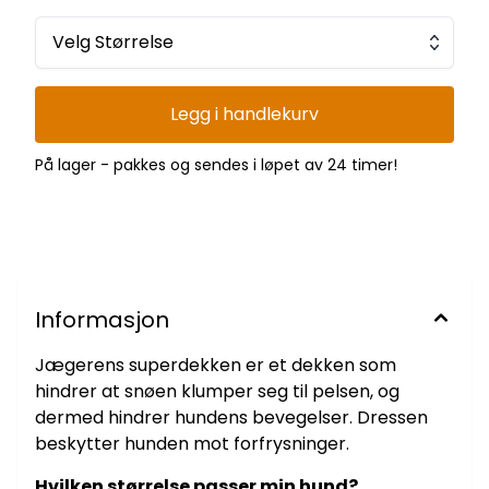
kan avvike om hunden er spesielt kort/lang i ryggen. Mål
B oppgir glidelåslengden på dekkenet, som tilsvarer
avstanden fra toppen av hundens skulderblad til
Velg Størrelse
haleroten. Dressen skal sitte stramt slik at hunden ikke
løper seg ut av dressen eller det kommer inn snø.
Størrelse A B 1 55-65 cm 41 cm 2 60-70 cm 43 cm 3
65-75 cm 45 cm 4 70-80 cm 47 cm 5 75-85 cm 49
Legg i handlekurv
cm 6 80-90 cm 51 cm Fortsatt usikker på størrelsen?
Send en e-post til utstyr@fuglehundensverden.no så
hjelper vi deg så godt vi kan. Søkeord: postkassen
På lager - pakkes og sendes i løpet av 24 timer!
Informasjon
Jægerens superdekken er et dekken som
hindrer at snøen klumper seg til pelsen, og
dermed hindrer hundens bevegelser. Dressen
beskytter hunden mot forfrysninger.
Hvilken størrelse passer min hund?