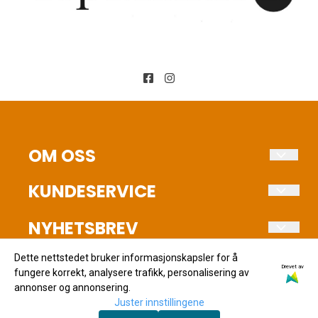
OM OSS
Fuglehundens Verden AS
KUNDESERVICE
Stokkervegen 46
Salgsbetingelser
NYHETSBREV
2040 Kløfta
Betaling
Registrer deg for å motta nyheter og tilbud!
Org. nr. NO 912 023 311 MVA
Dette nettstedet bruker informasjonskapsler for å
Kontakt oss
Drevet av
E-post
fungere korrekt, analysere trafikk, personalisering av
Tlf:
99396621
annonser og annonsering.
Juster innstillingene
jonghov@fuglehundensverden.no