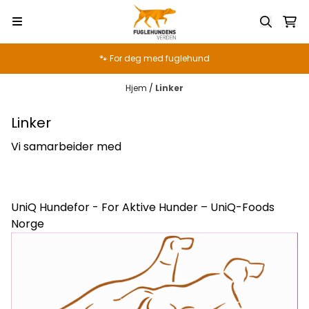
Hopp til innhold
🐾 For deg med fuglehund
Hjem
/
Linker
Linker
Vi samarbeider med
UniQ Hundefor - For Aktive Hunder – UniQ-Foods
Norge