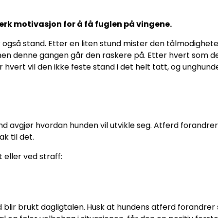
k motivasjon for å få fuglen på vingene.
så stand. Etter en liten stund mister den tålmodigheten 
men denne gangen går den raskere på. Etter hvert som den
r hvert vil den ikke feste stand i det helt tatt, og unghund
 avgjør hvordan hunden vil utvikle seg. Atferd forandre
k til det.
 eller ved straff:
blir brukt dagligtalen.
Husk at hundens atferd forandrer s