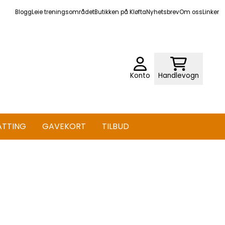
Blogg
Leie treningsområdet
Butikken på Kløfta
Nyhetsbrev
Om oss
Linker
Konto
Handlevogn
ATTING
GAVEKORT
TILBUD