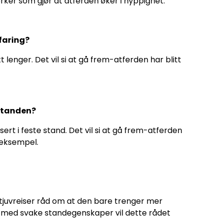
terker som gjør at atferden øker i hyppighet.
faring?
 lenger. Det vil si at gå frem-atferden har blitt
 standen?
ert i feste stand. Det vil si at gå frem-atferden
e eksempel.
om tjuvreiser råd om at den bare trenger mer
d med svake standegenskaper vil dette rådet