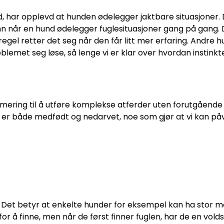
 har opplevd at hunden ødelegger jaktbare situasjoner. De
nn når en hund ødelegger fuglesituasjoner gang på gang. De
el retter det seg når den får litt mer erfaring. Andre hunde
roblemet seg løse, så lenge vi er klar over hvordan instinkt
ring til å utføre komplekse atferder uten forutgående lær
r er både medfødt og nedarvet, noe som gjør at vi kan påvi
t betyr at enkelte hunder for eksempel kan ha stor motiv
for å finne, men når de først finner fuglen, har de en vol