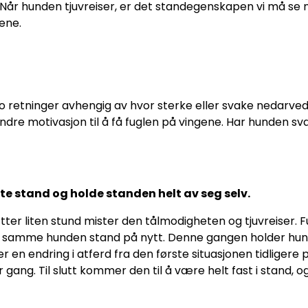
ivid. Når hunden tjuvreiser, er det standegenskapen vi må
ene.
o retninger avhengig av hvor sterke eller svake nedarve
re motivasjon til å få fuglen på vingene. Har hunden s
e stand og holde standen helt av seg selv.
tter liten stund mister den tålmodigheten og tjuvreiser. Fu
 samme hunden stand på nytt. Denne gangen holder hunden
t er en endring i atferd fra den første situasjonen tidlige
er gang. Til slutt kommer den til å være helt fast i stand, 