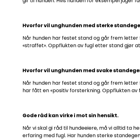
gir til hunden. Hvis hunden for eksempel jager fu
Hvorfor vil unghunden med sterke standegen
Når hunden har festet stand og går frem letter fu
«straffet». Oppflukten av fugl etter stand gjør a
Hvorfor vil unghunden med svake standegen
Når hunden har festet stand og går frem letter fu
har fått en «positiv forsterkning. Oppflukten av
Gode råd kan virke i mot sin hensikt.
Når vi skal gi råd til hundeeiere, må vi alltid t
erfaring med fugl. Har hunden sterke standegen