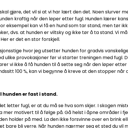
 skal gjøre, det vil si at vi har lært den det. Noen slurv
r hunden kraftig når den løper etter fugl. Hunden lærer kan
r eksempel kan vi få en hund som tar stand, men tør ikke
ker, dvs. at hunden er viltsky og ikke tør å ta stand. Vi må
 Her er det en stor forskjell.
onsstige hvor jeg utsetter hunden for gradvis vanskeliger
 ulike provokasjoner før vi starter treningen med fugl. 
er vi ikke å få hunden til å sette seg når den løper etter 
dssitt 100 %, kan vi begynne å kreve at den stopper når d
il hunden er fast i stand.
letter fugl, er at du må se hva som skjer. I skogen mister
mer motivert til å følge på. Gå helst i åpne områder i fjel
a den holder på med. La den ikke forsvinne over en brink el
met bare bli verre. Når hunden nærmer seg et sted du vil m