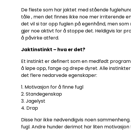
De fleste som har jaktet med stående fuglehund,
tåle , men det finnes ikke noe mer irriterende e
det vil si tar opp fuglen på egenhånd, men som reg
gjør noe aktivt for å stoppe det. Heldigvis lar p
å påvirke atferd.
Jaktinstinkt – hva er det?
Et instinkt er definert som en medfødt programme
å løpe opp, fange og drepe dyret. Alle instinkte
det flere nedarvede egenskaper:
1. Motivasjon for å finne fugl
2. Standegenskap
3. Jagelyst
4. Drap
Disse har ikke nødvendigvis noen sammenheng. De
fugl. Andre hunder derimot har liten motivasjon 