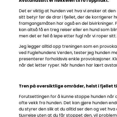
Avstandssitt er nøkkelen til ro i oppflukt.
Det er viktig at hunden vet hva vi ønsker at den
sitt betyr før de drar i fjellet, der de korrigere
framgangsmåten har også en del bivirkninger. Fo
kan altså få en treg reiser eller en hund som blin
men det er feil å løpe etter fugl når vi roper sitt.
Jeg legger alltid opp treningen som en provokasj
ved Fuglehundens Verden, tester jeg hunden med
presenterer forholdsvis enkle provokasjoner. Klar
når det letter ryper. Når hunden har lært avstan
Tren på oversiktlige områder, helst i fjellet t
Forutsettingen for å kunne stoppe hunden når det 
ofte vekk fra hunden. Det kan gjøre hunden enda 
du styrer den slik at du alltid ser den og vet hv
tjuvreise uten at du får stoppet den, vil proble