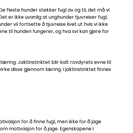
 fleste hunder støkker fugl av og til, det må vi
t er ikke uvanlig at unghunder tjuvreiser fugl,
r vil fortsette å tjuvreise livet ut hvis vi ikke
ene til hunden fungerer, og hva svi kan gjøre for
ing. Jaktinstinktet blir kalt rovdyrets evne til
rke disse gjennom læring. I jaktinstinktet finnes
asjon for å finne fugl, men ikke for å jage
dsom motivasjon for å jage. Egenskapene i