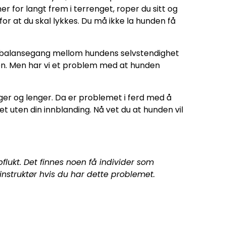
r for langt frem i terrenget, roper du sitt og
or at du skal lykkes. Du må ikke la hunden få
rfin balansegang mellom hundens selvstendighet
eten. Men har vi et problem med at hunden
enger og lenger. Da er problemet i ferd med å
et uten din innblanding. Nå vet du at hunden vil
lukt. Det finnes noen få individer som
g instruktør hvis du har dette problemet.