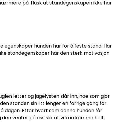
 se nærmere på. Husk at standegenskapen ikke har
de egenskaper hunden har for å feste stand. Har
vake standegenskaper har den sterk motivasjon
glen letter og jagelysten slår inn, noe som gjør
 standen sin litt lenger en forrige gang før
re på dagen. Etter hvert som denne hunden får
og den venter på oss slik at vi kan komme helt