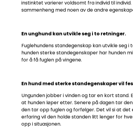
instinktet varierer voldsomt fra individ til ind
sammenheng med noen av de andre egenskap
En unghund kan utvikle seg i to retninger.
Fuglehundens standegenskap kan utvikle seg i t
hunden sterke standegenskaper har hunden mind
for å få fuglen på vingene.
En hund med sterke standegenskaper vil fest
Ungunden jobber i vinden og tar en kort stand. E
at hunden løper etter. Senere på dagen tar den
den tar opp fuglen og forfølger. Det vil si at de
erfaring vil den holde standen litt lenger for hv
opp i situasjonen.