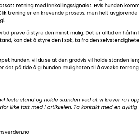
otsatt retning med innkallingssignalet. Hvis hunden komme
Slik trening er en krevende prosess, men helt avgjørende f
gl.
dlertid prøve å styre den minst mulig. Det er alltid en hå
 stand, kan det å styre den i søk, ta fra den selvstendigh
oppet hunden, vil du se at den gradvis vil holde standen l
er det på tide å gi hunden muligheten til å avsøke terreng
 feste stand og holde standen ved at vi krever ro i oppf
erfor ikke tatt med i artikkelen. Ta kontakt med en dykti
nsverden.no