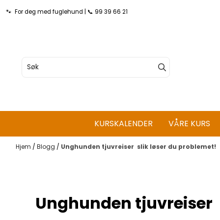
Hopp til innhold
🐾 For deg med fuglehund | 📞 99 39 66 21
KURSKALENDER
VÅRE KURS
Hjem
/
Blogg
/
Unghunden tjuvreiser  slik løser du problemet!
Unghunden tjuvreiser  