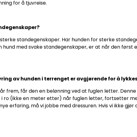
ing for å tjuvreise.
andegenskaper?
erke standegenskaper. Har hunden for sterke standegenska
hund med svake standegenskaper, er at når den først er f
tyring av hunden i terrenget er avgjørende for å lykkes
går frem, får den en belønning ved at fuglen letter. Denne
 ro (ikke en meter etter) når fuglen letter, fortsetter me
ye erfaring, må vi jobbe med dressuren. Hvis vi ikke gjør de