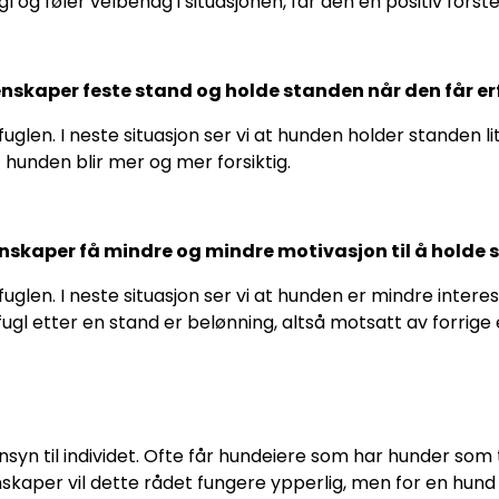
gl og føler velbehag i situasjonen, får den en positiv fors
skaper feste stand og holde standen når den får er
glen. I neste situasjon ser vi at hunden holder standen litt
t hunden blir mer og mer forsiktig.
skaper få mindre og mindre motivasjon til å holde
glen. I neste situasjon ser vi at hunden er mindre interess
 fugl etter en stand er belønning, altså motsatt av forrig
a hensyn til individet. Ofte får hundeiere som har hunder s
skaper vil dette rådet fungere ypperlig, men for en hun