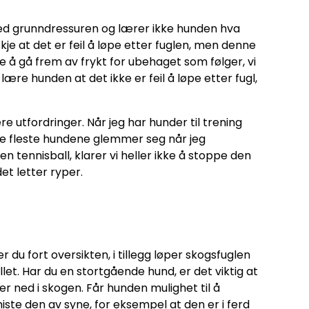
er med grunndressuren og lærer ikke hunden hva
skje at det er feil å løpe etter fuglen, men denne
 å gå frem av frykt for ubehaget som følger, vi
 lære hunden at det ikke er feil å løpe etter fugl,
e utfordringer. Når jeg har hunder til trening
De fleste hundene glemmer seg når jeg
en tennisball, klarer vi heller ikke å stoppe den
et letter ryper.
 du fort oversikten, i tillegg løper skogsfuglen
let. Har du en stortgående hund, er det viktig at
ler ned i skogen. Får hunden mulighet til å
iste den av syne, for eksempel at den er i ferd