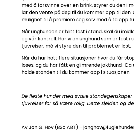
med å forsvinne over en brink, styrer du den i m
lar den vente på deg til du kommer opp til den. 
mulighet til å premiere seg selv med å ta opp fu
Når unghunden er blitt fast i stand, skal du imi
og vår kontroll. Har vi en unghund som er fast i
tjuvreiser, må vi styre den til problemet er løst.
Når du har hatt flere situasjoner hvor du får st
løses, og du har fått en glimrende jakthund. Da 
holde standen til du kommer opp i situasjonen.
De fleste hunder med svake standegenskaper vil
tjuvreiser for så være rolig. Dette sjelden og d
Av Jon G. Hov (BSc ABT) - jonghov@fuglehunde