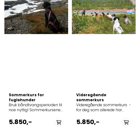
Sommerkurs for
Videregående
fuglehunder
sommerkurs
Bruk båndtvangsperioden til
Videregående sommerkurs -
noe nyttig! Sommerkursene
for deg som allerede har
våre arrangeres på Hovden i
deltatt på sommerkurs eller
majestetiske omgivelser.
et grunnkurs tidligere. Hele 5
5.850,-
5.850,-
Sommerkursene er intensive
sammenhengende dager
dressurkurs som går over
med trening! Forskjellen på
flere dager, og er også lagt
dette kurset og vårt vanlige
opp slik at du kan ta med
sommerkurs er at dette