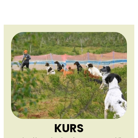
Når du betaler velger du «jeg
Vi har et stort inngjerdet
venste på forsiden vår under
skal på kurs». Kurs som ikke
område. Temadager gir
"velkomstbrev". Lurer du på
avholdes på Kløfta blir
svært gode resultater da
noe? Send en e-post til
merket med stedsnavn i
hund og eier får hyppige
kurs@fuglehundensverden.no
parantes. Husk å lese
repetisjoner og god
ordrebekreftelsen. Der finner
veiledning. Tidspunkt: kl 12.00
du en link "skal du på kurs"
- 15.00 Sted: Kløfta For mer
hvor du finner mer info om
informasjon send en e-post
hva du skal ha med deg på
til
kurset. Du finner også denne
kurs@fuglehundensverden.no
informasjonen nederst til
Passer for hunder fra 06.
venste på forsiden vår under
mnd og oppover Husk å ta
"velkomstbrev". Lurer du på
med noen gode godbiter. Vi
noe? Send en e-post til
starer med litt teori før
kurs@fuglehundensverden.no
praktisk trening. Du får
kursmateriell ved oppmøte.
KURS