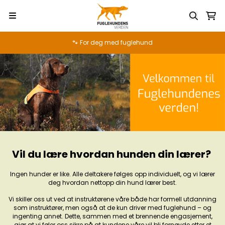
Hopp til innhold
🐾 For deg med fuglehund
Vil du lære hvordan hunden din lærer?
Ingen hunder er like. Alle deltakere følges opp individuelt, og vi lærer
deg hvordan nettopp din hund lærer best.
Vi skiller oss ut ved at instruktørene våre både har formell utdanning
som instruktører, men også at de kun driver med fuglehund – og
ingenting annet. Dette, sammen med et brennende engasjement,
gjør at vi føler oss sikre på at kundene våre vil bli fornøyde etter et