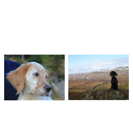
hele familien og kombinere
kurset er enda mer avansert.
dressurkurset med
Det anbefales at du har
familieferie! Sommerkursene
deltatt på et Grunnkurs før
våre er mer effektive enn de
deltakelse på dette kurset. Her
andre kursene, siden de går
vil nivået både i teorien og
sammenhengende over flere
den praktiske treningen være
dager, og passer perfekt for
høyt. Vi har fullt fokus på å
deg som ikke har anledning
kunne klarer å kontrollere
til å gå på et kurs som går en
hundene til tross for kraftige
gang i uken over flere uker.
provokasjoner. Kurset er
Det gjør det mulig å gå i
svært effektivt og du vil etter
dybden på både teori og
kurset ha et perfekt
praksis, og deltakerne får et
utgangspunkt for videre
mer helhetlig inntrykk av
opplæring av hunden i
hvordan hunden lærer. Kurset
terrenget. Hunden din lærer: -
gir svært gode resultater. Vi
Gå på plass og fri ved fot (
går gjennom både i teori og
gå plass uten bånd) - Bli
praksis alle de viktigste
sittende med kraftige
øvelsene hunden må
provokasjoner - Avstandssitt
beherske for at den skal
- Ro i oppflukt - Innkalling
fungere optimalt som jakt og
med kraftige provokasjoner -
familiehund. Hunden din
Innføring i Apport - Vi bruker
lærer: - lineføring (gå på
fugl i treningen og jobber
plass) - sitt – hunden skal
med stand og ro i oppflukt
lære å sette seg hurtig på
Du lærer: - Hvordan få
signal - bli sittende med
kontroll på en hund med
provokasjoner (en
mye jaktlyst - Avansert teori
forutsetning for avstandssitt)
om hvordan hunden lærer -