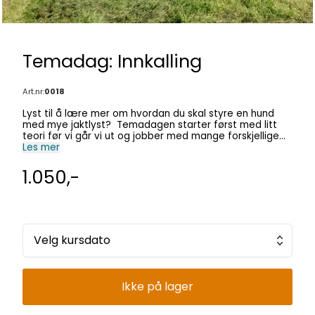
Temadag: Innkalling
Art.nr:
0018
Lyst til å lære mer om hvordan du skal styre en hund
med mye jaktlyst? Temadagen starter først med litt
teori før vi går vi ut og jobber med mange forskjellige
praktiske øvelser. Vi har et stort inngjerdet område.
Les mer
Temadager gir svært gode resultater da hund og eier
får hyppige repetisjoner og god veiledning. Tidspunkt: kl
1.050,-
12.00 - 15.00 Sted: Kløfta For mer informasjon send en e-
post til kurs@fuglehundensverden.no Passer for hunder
fra 06. mnd og oppover Husk å ta med noen gode
godbiter. Vi starer med litt teori før praktisk trening. Du
får kursmateriell ved oppmøte.
Velg kursdato
Ikke på lager