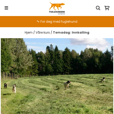
Hopp til innhold
🐾 For deg med fuglehund
Hjem
/
Våre kurs
/
Temadag: Innkalling