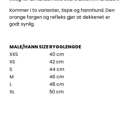
Kommer i to varianter, tispe og hannhund. Den
orange fargen og refleks gjør at dekkenet er
godt synlig.
MALE/HANN SIZE
RYGGLENGDE
XXS
40 cm
XS
42 cm
S
44 cm
M
46 cm
L
48 cm
XL
50 cm