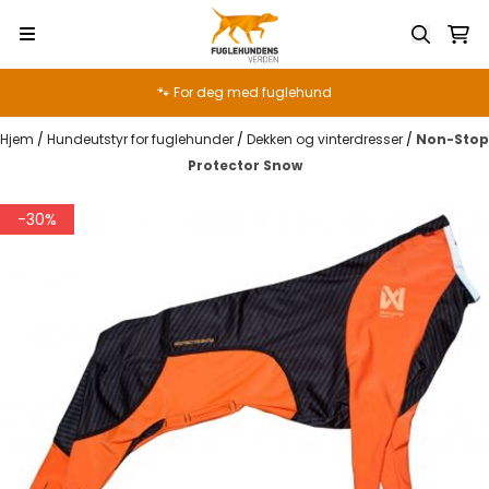
Hopp til innhold
🐾 For deg med fuglehund
Hjem
/
Hundeutstyr for fuglehunder
/
Dekken og vinterdresser
/
Non-Stop
Protector Snow
-30%