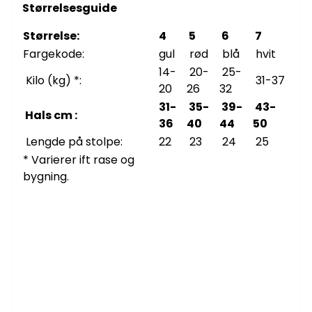
Størrelsesguide
Størrelse:
4
5
6
7
Fargekode:
gul
rød
blå
hvit
14-
20-
25-
Kilo (kg) *:
31-37
20
26
32
31-
35-
39-
43-
Hals cm :
36
40
44
50
Lengde på stolpe:
22
23
24
25
* Varierer ift rase og
bygning.