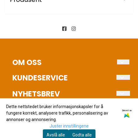
OM OSS
Fuglehundens Verden AS
KUNDESERVICE
Stokkervegen 46
Salgsbetingelser
NYHETSBREV
2040 Kløfta
Betaling
Registrer deg for å motta nyheter og tilbud!
Org. nr. NO 912 023 311 MVA
Dette nettstedet bruker informasjonskapsler for å
Kontakt oss
Drevet av
E-post
fungere korrekt, analysere trafikk, personalisering av
Tlf:
99396621
annonser og annonsering.
Juster innstillingene
jonghov@fuglehundensverden.no
Avslå alle
Godta alle
Meld meg på