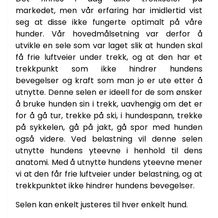
ingen hunder er like lange i ryggen. • Løkken skal ligge på
markedet, men vår erfaring har imidlertid vist
korsryggen. Det viser seg at faren for å få
belastningsskader for eksempel i form av forkalkning i
seg at disse ikke fungerte optimalt på våre
ryggen, øker dersom trekkpunktet blir for langt opp på
hunder. Vår hovedmålsetning var derfor å
ryggen, eller for langt bak på ryggen. Dette fordi
hunden er mye sterkere i korsryggen enn hva den er
utvikle en sele som var laget slik at hunden skal
hvis trekkpunktet er på ryggen (korsryggen fungerer
få frie luftveier under trekk, og at den har et
som en demper). • Det er veldig viktig å bruke god tid
på å justere reimene slik at det er lik lengde på dem og
trekkpunkt som ikke hindrer hundens
at de ligger riktig på hundens rygg. Husk også å tre
bevegelser og kraft som man jo er ute etter å
reimene dobbelt gjennom spenna. • Eller er det viktig å
skylle selen etter bruk, da vil den holde seg lenger. •
utnytte. Denne selen er ideell for de som ønsker
Strikkene på siden justeres etter hundens brystkasse.
å bruke hunden sin i trekk, uavhengig om det er
Den skal justeres slik at den har effekt ved at den drar
frontstykket ned, uten at den strammer for mye. Trykk
for å gå tur, trekke på ski, i hundespann, trekke
her for å se flere trekkseler!
på sykkelen, gå på jakt, gå spor med hunden
også videre. Ved belastning vil denne selen
utnytte hundens yteevne i henhold til dens
anatomi. Med å utnytte hundens yteevne mener
vi at den får frie luftveier under belastning, og at
trekkpunktet ikke hindrer hundens bevegelser.
Selen kan enkelt justeres til hver enkelt hund.