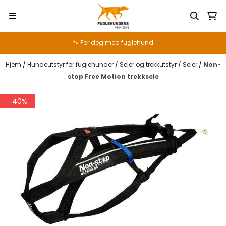
Hopp til innhold
🐾 For deg med fuglehund
Hjem
/
Hundeutstyr for fuglehunder
/
Seler og trekkutstyr
/
Seler
/
Non-
stop Free Motion trekksele
-40%