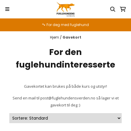
Hopp til innhold
🐾 For deg med fuglehund
Hjem
/
Gavekort
For den
fuglehundinteresserte
Gavekortet kan brukes på både kurs og utstyr!
Send en mail til post@fuglehundensverden.no så lager vi et
gavekort til deg :)