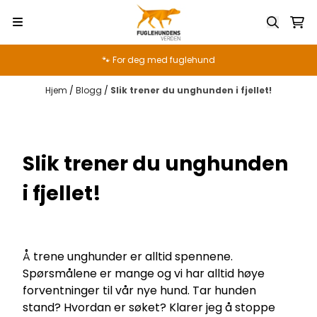
Hopp til innhold
🐾 For deg med fuglehund
Hjem
/
Blogg
/
Slik trener du unghunden i fjellet!
Slik trener du unghunden
i fjellet!
Å trene unghunder er alltid spennene.
Spørsmålene er mange og vi har alltid høye
forventninger til vår nye hund. Tar hunden
stand? Hvordan er søket? Klarer jeg å stoppe