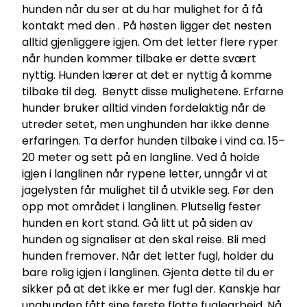
hunden når du ser at du har mulighet for å få
kontakt med den . På høsten ligger det nesten
alltid gjenliggere igjen. Om det letter flere ryper
når hunden kommer tilbake er dette svært
nyttig. Hunden lærer at det er nyttig å komme
tilbake til deg. Benytt disse mulighetene. Erfarne
hunder bruker alltid vinden fordelaktig når de
utreder setet, men unghunden har ikke denne
erfaringen. Ta derfor hunden tilbake i vind ca. 15–
20 meter og sett på en langline. Ved å holde
igjen i langlinen når rypene letter, unngår vi at
jagelysten får mulighet til å utvikle seg. Før den
opp mot området i langlinen. Plutselig fester
hunden en kort stand. Gå litt ut på siden av
hunden og signaliser at den skal reise. Bli med
hunden fremover. Når det letter fugl, holder du
bare rolig igjen i langlinen. Gjenta dette til du er
sikker på at det ikke er mer fugl der. Kanskje har
unghunden fått sine første flotte fuglearbeid. Nå