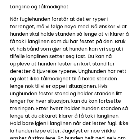
Langline og tålmodighet
Når fuglehunden forstår at det er ryper i
terrenget, må vi følge nøye med. Nå ønsker vi at
hunden skal holde standen så lenge at vi klarer å
få tak i langlinen som du har festet på den. Bruk
et halsbånd som gjør at hunden kan vri seg ut i
tilfelle langlinen setter seg fast. Du kan nå
oppleve at hunden fester en kort stand for
deretter å tjuvreise rypene. Unghunden har rett
og slett ikke tålmodighet til å holde standen
lenge nok til vi er oppe i situasjonen. Hvis
unghunden fester stand og holder standen litt
lenger for hver situasjon, kan du kan fortsette
treningen. Etter hvert holder hunden standen så
lenge at du akkurat klarer å få tak i langlinen.
Hold bare igjen i langlinen når det letter fugl. Ikke
la hunden løpe etter. Jagelyst er noe vi ikke
ønsker å stimulere. Ro hunden helt ned, selv om