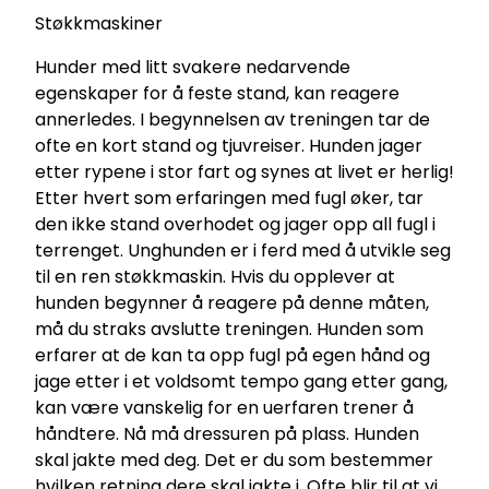
Støkkmaskiner
Hunder med litt svakere nedarvende
egenskaper for å feste stand, kan reagere
annerledes. I begynnelsen av treningen tar de
ofte en kort stand og tjuvreiser. Hunden jager
etter rypene i stor fart og synes at livet er herlig!
Etter hvert som erfaringen med fugl øker, tar
den ikke stand overhodet og jager opp all fugl i
terrenget. Unghunden er i ferd med å utvikle seg
til en ren støkkmaskin. Hvis du opplever at
hunden begynner å reagere på denne måten,
må du straks avslutte treningen. Hunden som
erfarer at de kan ta opp fugl på egen hånd og
jage etter i et voldsomt tempo gang etter gang,
kan være vanskelig for en uerfaren trener å
håndtere. Nå må dressuren på plass. Hunden
skal jakte med deg. Det er du som bestemmer
hvilken retning dere skal jakte i. Ofte blir til at vi