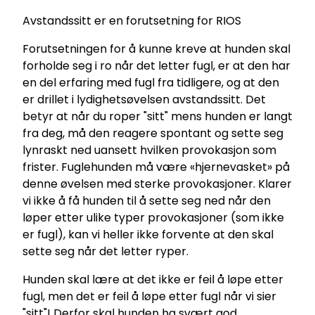
Avstandssitt er en forutsetning for RIOS
Forutsetningen for å kunne kreve at hunden skal
forholde seg i ro når det letter fugl, er at den har
en del erfaring med fugl fra tidligere, og at den
er drillet i lydighetsøvelsen avstandssitt. Det
betyr at når du roper "sitt" mens hunden er langt
fra deg, må den reagere spontant og sette seg
lynraskt ned uansett hvilken provokasjon som
frister. Fuglehunden må være «hjernevasket» på
denne øvelsen med sterke provokasjoner. Klarer
vi ikke å få hunden til å sette seg ned når den
løper etter ulike typer provokasjoner (som ikke
er fugl), kan vi heller ikke forvente at den skal
sette seg når det letter ryper.
Hunden skal lære at det ikke er feil å løpe etter
fugl, men det er feil å løpe etter fugl når vi sier
"sitt"! Derfor skal hunden ha svært god