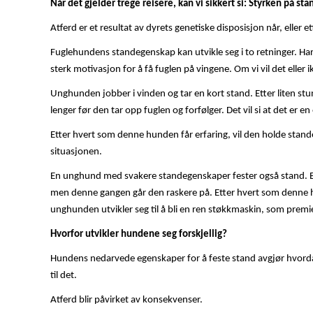
Når det gjelder trege reisere, kan vi sikkert si: Styrken på st
Atferd er et resultat av dyrets genetiske disposisjon når, eller et
Fuglehundens standegenskap kan utvikle seg i to retninger. H
sterk motivasjon for å få fuglen på vingene. Om vi vil det eller
Unghunden jobber i vinden og tar en kort stand. Etter liten s
lenger før den tar opp fuglen og forfølger. Det vil si at det er e
Etter hvert som denne hunden får erfaring, vil den holde standen
situasjonen.
En unghund med svakere standegenskaper fester også stand. Ette
men denne gangen går den raskere på. Etter hvert som denne hunde
unghunden utvikler seg til å bli en ren støkkmaskin, som premi
Hvorfor utvikler hundene seg forskjellig?
Hundens nedarvede egenskaper for å feste stand avgjør hvordan
til det.
Atferd blir påvirket av konsekvenser.