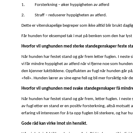
1. Forsterkning – øker hyppigheten av atferd
2. Straff – reduserer hyppigheten av atferd.
Dette er vitenskapelige begreper som ikke alltid blir brukt dagli
Får hunden for eksempel tak i mat på benken som den har lyst 
Hvorfor vil unghunden med sterke standegenskaper feste sta
Når hunden har festet stand og går frem letter fuglen. I neste sit
vi får mindre hyppighet av atferd når vi fjerne noe som hunden 
den kjenner luktbildene. Oppflukten av fugl når hunden går på,
«feil». Hunden lærer av sine egne feil og bli mer forsiktig når d
Hvorfor vil unghunden med svake standegenskaper få mindre
Når hunden har festet stand og går frem, letter fuglen. I neste s
av fugl etter en stand er en positiv forsterkning, altså motsa
erfaring vil interessen for å ta opp fuglen bli sterkere, og har h
Gode råd kan virke imot sin hensikt.