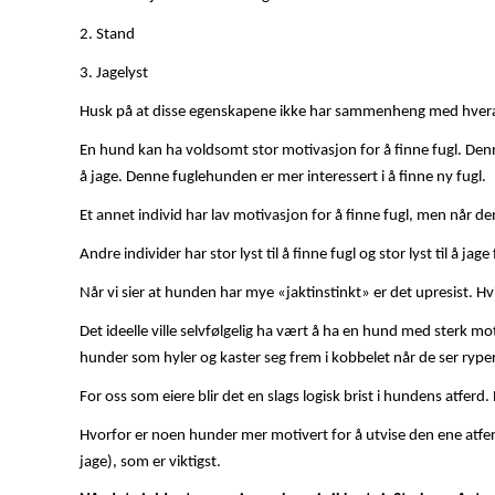
2. Stand
3. Jagelyst
Husk på at disse egenskapene ikke har sammenheng med hver
En hund kan ha voldsomt stor motivasjon for å finne fugl. Denne 
å jage. Denne fuglehunden er mer interessert i å finne ny fugl.
Et annet individ har lav motivasjon for å finne fugl, men når de
Andre individer har stor lyst til å finne fugl og stor lyst til å jage 
Når vi sier at hunden har mye «jaktinstinkt» er det upresist. 
Det ideelle ville selvfølgelig ha vært å ha en hund med sterk mot
hunder som hyler og kaster seg frem i kobbelet når de ser ryper p
For oss som eiere blir det en slags logisk brist i hundens atferd
Hvorfor er noen hunder mer motivert for å utvise den ene atfer
jage), som er viktigst.