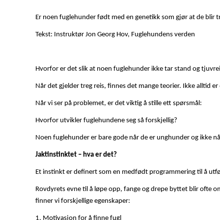
Er noen fuglehunder født med en genetikk som gjør at de blir tre
Tekst: Instruktør Jon Georg Hov, Fuglehundens verden
Hvorfor er det slik at noen fuglehunder ikke tar stand og tjuvreis
Når det gjelder treg reis, finnes det mange teorier. Ikke alltid er
Når vi ser på problemet, er det viktig å stille ett spørsmål:
Hvorfor utvikler fuglehundene seg så forskjellig?
Noen fuglehunder er bare gode når de er unghunder og ikke når d
Jaktinstinktet – hva er det?
Et instinkt er definert som en medfødt programmering til å ut
Rovdyrets evne til å løpe opp, fange og drepe byttet blir ofte 
finner vi forskjellige egenskaper:
1. Motivasjon for å finne fugl