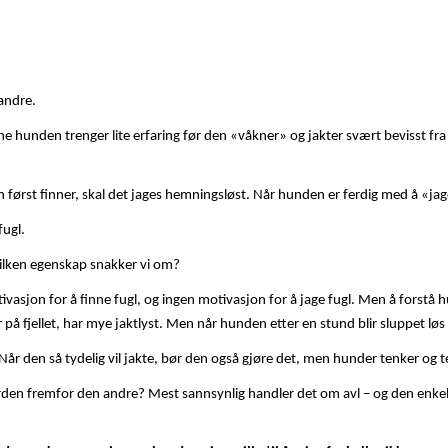
andre.
hunden trenger lite erfaring før den «våkner» og jakter svært bevisst fra tid
n først finner, skal det jages hemningsløst. Når hunden er ferdig med å «jage
fugl.
Hvilken egenskap snakker vi om?
ivasjon for å finne fugl, og ingen motivasjon for å jage fugl. Men å forstå hun
å fjellet, har mye jaktlyst. Men når hunden etter en stund blir sluppet løs se
. Når den så tydelig vil jakte, bør den også gjøre det, men hunder tenker og t
den fremfor den andre? Mest sannsynlig handler det om avl – og den enkelte