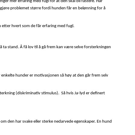
enger mer erfaring med fugl for at den skal bli fastere. Har
gjøre problemet større fordi hunden får en belønning for å
en etter hvert som de får erfaring med fugl.
å ta stand. Å få lov til å gå frem kan være selve forsterkningen
r enkelte hunder er motivasjonen så høy at den går frem selv
erkning (diskriminativ stimulus). Så hvis Ja-lyd er definert
ig om den har svake eller sterke nedarvede egenskaper. En hund