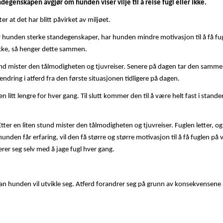
andegenskapen avgjør om hunden viser vilje til å reise fugl eller ikke.
ter at det har blitt påvirket av miljøet.
ar hunden sterke standegenskaper, har hunden mindre motivasjon til å få f
 ikke, så henger dette sammen.
tund mister den tålmodigheten og tjuvreiser. Senere på dagen tar den samme
n endring i atferd fra den første situasjonen tidligere på dagen.
 litt lengre for hver gang. Til slutt kommer den til å være helt fast i stande
r en liten stund mister den tålmodigheten og tjuvreiser. Fuglen letter, og
n får erfaring, vil den få større og større motivasjon til å få fuglen på ving
erer seg selv med å jage fugl hver gang.
 hunden vil utvikle seg. Atferd forandrer seg på grunn av konsekvensene at