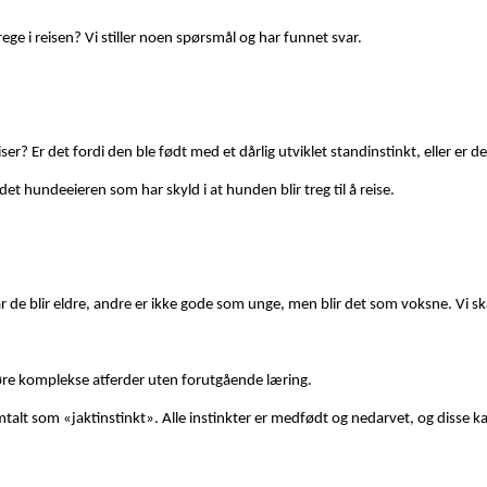
ge i reisen? Vi stiller noen spørsmål og har funnet svar.
er? Er det fordi den ble født med et dårlig utviklet standinstinkt, eller er d
 det hundeeieren som har skyld i at hunden blir treg til å reise.
e blir eldre, andre er ikke gode som unge, men blir det som voksne. Vi skal
føre komplekse atferder uten forutgående læring.
omtalt som «jaktinstinkt». Alle instinkter er medfødt og nedarvet, og disse 