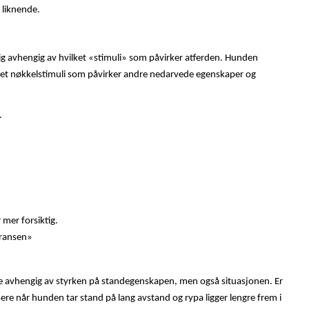
g liknende.
ig avhengig av hvilket «stimuli» som påvirker atferden. Hunden
a er et nøkkelstimuli som påvirker andre nedarvede egenskaper og
.
 mer forsiktig.
transen»
 være avhengig av styrken på standegenskapen, men også situasjonen. Er
nsere når hunden tar stand på lang avstand og rypa ligger lengre frem i