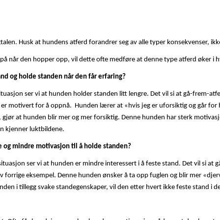
gtalen. Husk at hundens atferd forandrer seg av alle typer konsekvenser, ikke
på når den hopper opp, vil dette ofte medføre at denne type atferd øker i 
nd og holde standen når den får erfaring?
uasjon ser vi at hunden holder standen litt lengre. Det vil si at gå-frem-atfer
er motivert for å oppnå. Hunden lærer at «hvis jeg er uforsiktig og går for 
 gjør at hunden blir mer og mer forsiktig. Denne hunden har sterk motivasj
en kjenner luktbildene.
 og mindre motivasjon til å holde standen?
ituasjon ser vi at hunden er mindre interessert i å feste stand. Det vil si a
tt av forrige eksempel. Denne hunden ønsker å ta opp fuglen og blir mer «dj
unden i tillegg svake standegenskaper, vil den etter hvert ikke feste stand i de