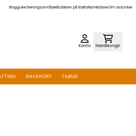
Blogg
Leie treningsområdet
Butikken på Kløfta
Nyhetsbrev
Om oss
Linker
Konto
Handlevogn
ATTING
GAVEKORT
TILBUD