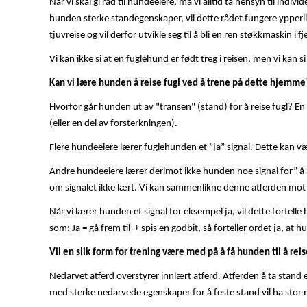
Når vi skal gi råd til hundeeiere, må vi alltid ta hensyn til ind
hunden sterke standegenskaper, vil dette rådet fungere ypperl
tjuvreise og vil derfor utvikle seg til å bli en ren støkkmaskin i fje
Vi kan ikke si at en fuglehund er født treg i reisen, men vi kan s
Kan vi lære hunden å reise fugl ved å trene på dette hjemme
Hvorfor går hunden ut av "transen" (stand) for å reise fugl? En t
(eller en del av forsterkningen).
Flere hundeeiere lærer fuglehunden et ”ja” signal. Dette kan være
Andre hundeeiere lærer derimot ikke hunden noe signal for” å r
om signalet ikke lært. Vi kan sammenlikne denne atferden mot a
Når vi lærer hunden et signal for eksempel ja, vil dette fortell
som: Ja = gå frem til + spis en godbit, så forteller ordet ja, at 
Vil en slik form for trening være med på å få hunden til å reise 
Nedarvet atferd overstyrer innlært atferd. Atferden å ta stan
med sterke nedarvede egenskaper for å feste stand vil ha stor m