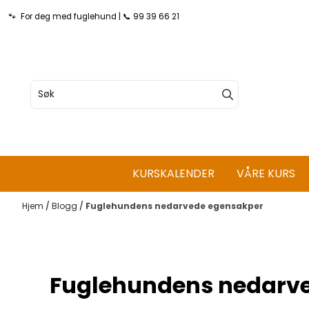
Hopp til innhold
🐾 For deg med fuglehund | 📞 99 39 66 21
KURSKALENDER
VÅRE KURS
Hjem
/
Blogg
/
Fuglehundens nedarvede egensakper
Fuglehundens nedarv