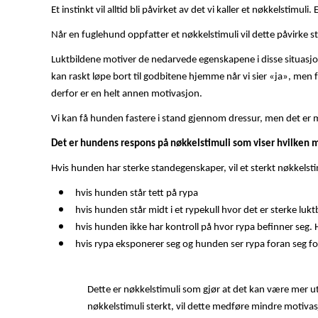
Et instinkt vil alltid bli påvirket av det vi kaller et nøkkelstimuli
Når en fuglehund oppfatter et nøkkelstimuli vil dette påvirke
Luktbildene motiver de nedarvede egenskapene i disse situasjo
kan raskt løpe bort til godbitene hjemme når vi sier «ja», men f
derfor er en helt annen motivasjon.
Vi kan få hunden fastere i stand gjennom dressur, men det er me
Det er hundens respons på nøkkelstimuli som viser hvilken mo
Hvis hunden har sterke standegenskaper, vil et sterkt nøkkelst
hvis hunden står tett på rypa
hvis hunden står midt i et rypekull hvor det er sterke lukt
hvis hunden ikke har kontroll på hvor rypa befinner seg. 
hvis rypa eksponerer seg og hunden ser rypa foran seg fo
Dette er nøkkelstimuli som gjør at det kan være mer ut
nøkkelstimuli sterkt, vil dette medføre mindre motivasjo