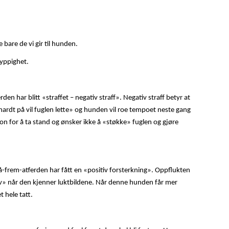
 bare de vi gir til hunden.
hyppighet.
den har blitt «straffet – negativ straff». Negativ straff betyr at
hardt på vil fuglen lette» og hunden vil roe tempoet neste gang
on for å ta stand og ønsker ikke å «støkke» fuglen og gjøre
t gå-frem-atferden har fått en «positiv forsterkning». Oppflukten
erv» når den kjenner luktbildene. Når denne hunden får mer
t hele tatt.