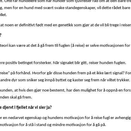
ividet. Ofte får hundeiere som har hunder som tjuvreiser råd om at den bare tr
ig, men for en hund med svært svake standegenskaper, vil dette rådet bare 
llet.
i at noen er definitivt født med en genetikk som gjør at de vil bli trege i reis
?
eori kan være at det å gå frem til fuglen (å reise) er selve motivasjonen for 
 positiv betinget forsterker. Når signalet blir gitt, reiser hunden fuglen.
eise” på forhånd. Hvorfor går disse hunden frem på et ikke lært signal? Fo
ndre dyr som sniker seg innpå byttet og kaster seg frem når viltet trykker.
e hunden, at hvis den gjør noe bestemt, har den mulighet for å oppnå en forst
hunden skal gå frem.
djervt i fjellet når vi sier ja?
d er en nedarvet egenskap og hundens motivasjon for å reise fugl er avheng
otivasjon for å stå i stand og mindre motivasjon for å gå på.