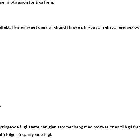
mer motivasjon for å gå frem.
ffekt. Hvis en svært djerv unghund får øye på rypa som eksponerer seg og 
.
på springende fugl. Dette har igjen sammenheng med motivasjonen til å gå f
il å følge på springende fugl.