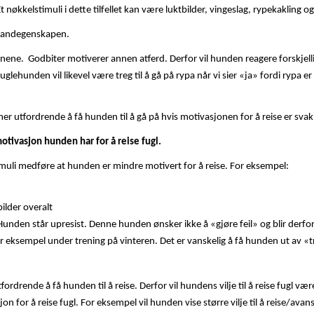
. Et nøkkelstimuli i dette tilfellet kan være luktbilder, vingeslag, rypekakling o
 standegenskapen.
nene. Godbiter motiverer annen atferd. Derfor vil hunden reagere forskjell
uglehunden vil likevel være treg til å gå på rypa når vi sier «ja» fordi ryp
r utfordrende å få hunden til å gå på hvis motivasjonen for å reise er svak
tivasjon hunden har for å reise fugl.
imuli medføre at hunden er mindre motivert for å reise. For eksempel:
bilder overalt
Hunden står upresist. Denne hunden ønsker ikke å «gjøre feil» og blir derfor
r eksempel under trening på vinteren. Det er vanskelig å få hunden ut av «
fordrende å få hunden til å reise. Derfor vil hundens vilje til å reise fugl
n for å reise fugl. For eksempel vil hunden vise større vilje til å reise/ava